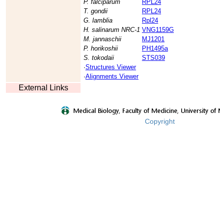
P. falciparum
RPL24
T. gondii
RPL24
G. lamblia
Rpl24
H. salinarum NRC-1
VNG1159G
M. jannaschii
MJ1201
P. horikoshii
PH1495a
S. tokodaii
STS039
·
Structures Viewer
·
Alignments Viewer
External Links
Copyright