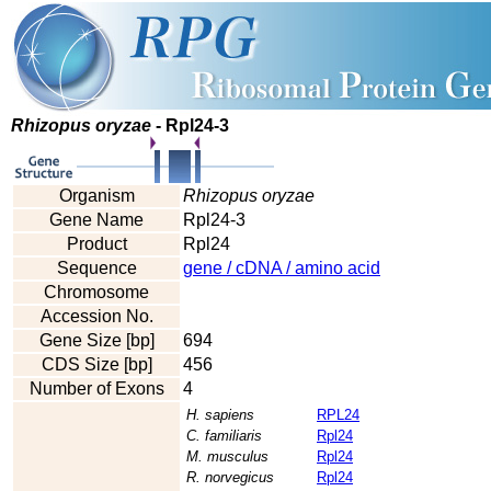
Rhizopus oryzae
- Rpl24-3
Organism
Rhizopus oryzae
Gene Name
Rpl24-3
Product
Rpl24
Sequence
gene / cDNA / amino acid
Chromosome
Accession No.
Gene Size [bp]
694
CDS Size [bp]
456
Number of Exons
4
H. sapiens
RPL24
C. familiaris
Rpl24
M. musculus
Rpl24
R. norvegicus
Rpl24