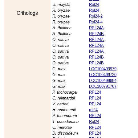
U. maydis
Rpl24
R. oryzae
Rpl24
Orthologs
R. oryzae
Rpl24-2
R. oryzae
Rpl24-4
A. thaliana
RPL24A
A. thaliana
RPL24B
O. sativa
RPL24A
O. sativa
RPL24A
O. sativa
RPL24A
O. sativa
RPL24B
O. sativa
RPL24B
G. max
LOC100499979
G. max
LOC100499720
G. max
LOC100499884
G. max
LOC100791767
P. trichocarpa
RPL24
C. reinhardtii
RPL24
V. carteri
RPL24
H. andersenii
rpl24
P. tricornutum
RPL24
T. pseudonana
Rpl24
C. merolae
RPL24
D. discoideum
RPL24