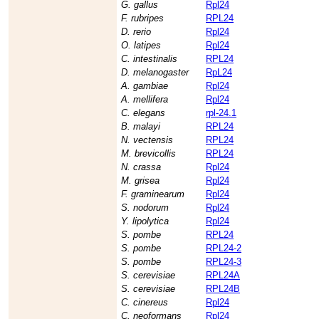
G. gallus
Rpl24
F. rubripes
RPL24
D. rerio
Rpl24
O. latipes
Rpl24
C. intestinalis
RPL24
D. melanogaster
RpL24
A. gambiae
Rpl24
A. mellifera
Rpl24
C. elegans
rpl-24.1
B. malayi
RPL24
N. vectensis
RPL24
M. brevicollis
RPL24
N. crassa
Rpl24
M. grisea
Rpl24
F. graminearum
Rpl24
S. nodorum
Rpl24
Y. lipolytica
Rpl24
S. pombe
RPL24
S. pombe
RPL24-2
S. pombe
RPL24-3
S. cerevisiae
RPL24A
S. cerevisiae
RPL24B
C. cinereus
Rpl24
C. neoformans
Rpl24