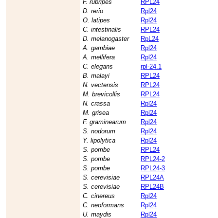
F. rubripes
RPL24
D. rerio
Rpl24
O. latipes
Rpl24
C. intestinalis
RPL24
D. melanogaster
RpL24
A. gambiae
Rpl24
A. mellifera
Rpl24
C. elegans
rpl-24.1
B. malayi
RPL24
N. vectensis
RPL24
M. brevicollis
RPL24
N. crassa
Rpl24
M. grisea
Rpl24
F. graminearum
Rpl24
S. nodorum
Rpl24
Y. lipolytica
Rpl24
S. pombe
RPL24
S. pombe
RPL24-2
S. pombe
RPL24-3
S. cerevisiae
RPL24A
S. cerevisiae
RPL24B
C. cinereus
Rpl24
C. neoformans
Rpl24
U. maydis
Rpl24