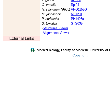
T. gondii
RPL24
G. lamblia
Rpl24
H. salinarum NRC-1
VNG1159G
M. jannaschii
MJ1201
P. horikoshii
PH1495a
S. tokodaii
STS039
·
Structures Viewer
·
Alignments Viewer
External Links
Copyright