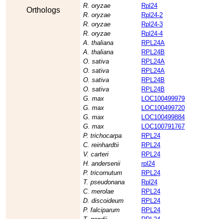
R. oryzae
Rpl24
Orthologs
R. oryzae
Rpl24-2
R. oryzae
Rpl24-3
R. oryzae
Rpl24-4
A. thaliana
RPL24A
A. thaliana
RPL24B
O. sativa
RPL24A
O. sativa
RPL24A
O. sativa
RPL24B
O. sativa
RPL24B
G. max
LOC100499979
G. max
LOC100499720
G. max
LOC100499884
G. max
LOC100791767
P. trichocarpa
RPL24
C. reinhardtii
RPL24
V. carteri
RPL24
H. andersenii
rpl24
P. tricornutum
RPL24
T. pseudonana
Rpl24
C. merolae
RPL24
D. discoideum
RPL24
P. falciparum
RPL24