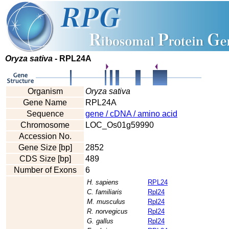
Oryza sativa
- RPL24A
Organism
Oryza sativa
Gene Name
RPL24A
Sequence
gene / cDNA / amino acid
Chromosome
LOC_Os01g59990
Accession No.
Gene Size [bp]
2852
CDS Size [bp]
489
Number of Exons
6
H. sapiens
RPL24
C. familiaris
Rpl24
M. musculus
Rpl24
R. norvegicus
Rpl24
G. gallus
Rpl24