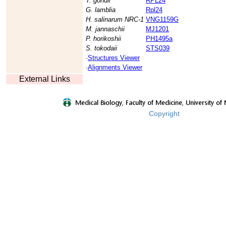
T. gondii
RPL24
G. lamblia
Rpl24
H. salinarum NRC-1
VNG1159G
M. jannaschii
MJ1201
P. horikoshii
PH1495a
S. tokodaii
STS039
·
Structures Viewer
·
Alignments Viewer
External Links
Copyright