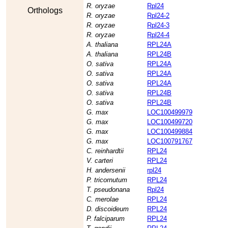
R. oryzae
Rpl24
Orthologs
R. oryzae
Rpl24-2
R. oryzae
Rpl24-3
R. oryzae
Rpl24-4
A. thaliana
RPL24A
A. thaliana
RPL24B
O. sativa
RPL24A
O. sativa
RPL24A
O. sativa
RPL24A
O. sativa
RPL24B
O. sativa
RPL24B
G. max
LOC100499979
G. max
LOC100499720
G. max
LOC100499884
G. max
LOC100791767
C. reinhardtii
RPL24
V. carteri
RPL24
H. andersenii
rpl24
P. tricornutum
RPL24
T. pseudonana
Rpl24
C. merolae
RPL24
D. discoideum
RPL24
P. falciparum
RPL24