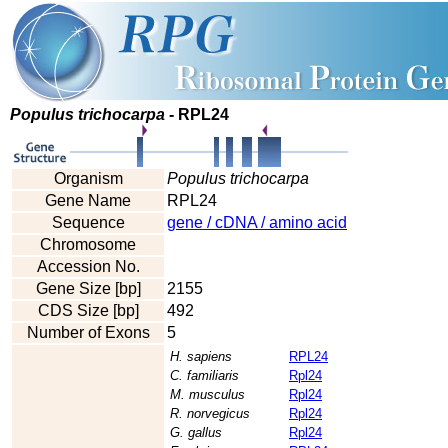
Populus trichocarpa
- RPL24
Organism
Populus trichocarpa
Gene Name
RPL24
Sequence
gene / cDNA / amino acid
Chromosome
Accession No.
Gene Size [bp]
2155
CDS Size [bp]
492
Number of Exons
5
H. sapiens
RPL24
C. familiaris
Rpl24
M. musculus
Rpl24
R. norvegicus
Rpl24
G. gallus
Rpl24