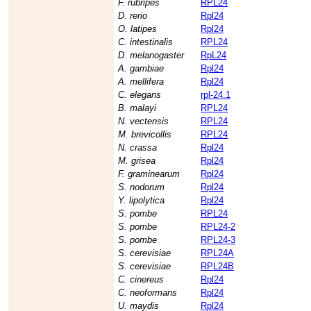
F. rubripes
RPL24
D. rerio
Rpl24
O. latipes
Rpl24
C. intestinalis
RPL24
D. melanogaster
RpL24
A. gambiae
Rpl24
A. mellifera
Rpl24
C. elegans
rpl-24.1
B. malayi
RPL24
N. vectensis
RPL24
M. brevicollis
RPL24
N. crassa
Rpl24
M. grisea
Rpl24
F. graminearum
Rpl24
S. nodorum
Rpl24
Y. lipolytica
Rpl24
S. pombe
RPL24
S. pombe
RPL24-2
S. pombe
RPL24-3
S. cerevisiae
RPL24A
S. cerevisiae
RPL24B
C. cinereus
Rpl24
C. neoformans
Rpl24
U. maydis
Rpl24