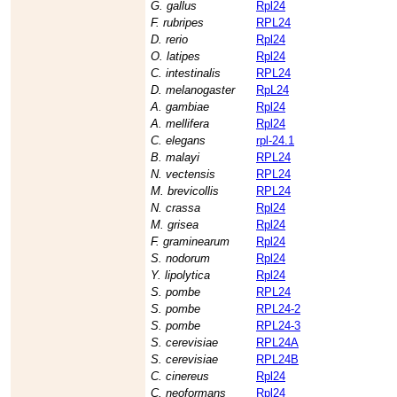
G. gallus
Rpl24
F. rubripes
RPL24
D. rerio
Rpl24
O. latipes
Rpl24
C. intestinalis
RPL24
D. melanogaster
RpL24
A. gambiae
Rpl24
A. mellifera
Rpl24
C. elegans
rpl-24.1
B. malayi
RPL24
N. vectensis
RPL24
M. brevicollis
RPL24
N. crassa
Rpl24
M. grisea
Rpl24
F. graminearum
Rpl24
S. nodorum
Rpl24
Y. lipolytica
Rpl24
S. pombe
RPL24
S. pombe
RPL24-2
S. pombe
RPL24-3
S. cerevisiae
RPL24A
S. cerevisiae
RPL24B
C. cinereus
Rpl24
C. neoformans
Rpl24