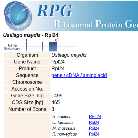
Ustilago maydis
- Rpl24
Organism
Ustilago maydis
Gene Name
Rpl24
Product
Rpl24
Sequence
gene / cDNA / amino acid
Chromosome
Accession No.
Gene Size [bp]
1499
CDS Size [bp]
465
Number of Exons
3
H. sapiens
RPL24
C. familiaris
Rpl24
M. musculus
Rpl24
R. norvegicus
Rpl24