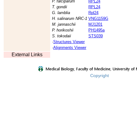
P. falciparum
RPL24
T. gondii
RPL24
G. lamblia
Rpl24
H. salinarum NRC-1
VNG1159G
M. jannaschii
MJ1201
P. horikoshii
PH1495a
S. tokodaii
STS039
·
Structures Viewer
·
Alignments Viewer
External Links
Copyright