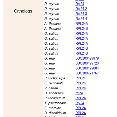
R. oryzae
Rpl24
R. oryzae
Rpl24-2
Orthologs
R. oryzae
Rpl24-3
R. oryzae
Rpl24-4
A. thaliana
RPL24A
A. thaliana
RPL24B
O. sativa
RPL24A
O. sativa
RPL24A
O. sativa
RPL24A
O. sativa
RPL24B
O. sativa
RPL24B
G. max
LOC100499979
G. max
LOC100499720
G. max
LOC100499884
G. max
LOC100791767
P. trichocarpa
RPL24
C. reinhardtii
RPL24
V. carteri
RPL24
H. andersenii
rpl24
P. tricornutum
RPL24
T. pseudonana
Rpl24
C. merolae
RPL24
D. discoideum
RPL24